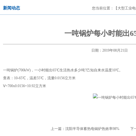
新闻动态
您当前位置：
【大型工业电锅
一吨锅炉每小时能出6
日期：2019年08月21
一吨锅炉(700kW)，一小时能出65℃生活热水多少吨?己知自来水温度10℃。
查表：10-65℃，温差55℃，流量0.0156立方米
Ⅴ=700x0.0156=10.92立方米
上一篇：
沈阳半导体蓄热电锅炉热效率98%
下一